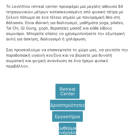
Το Levinthos retreat center προσφέρει μια μεγάλη αίθουσα 84
τετραγωνικών μέτρων κατασκευασμένη από φυσική πέτρα με
ξύλινο πάτωμα σε ένα τέλειο σημείο με πανοραμική θέα στη
θάλασσα. Είναι ιδανική για διαλογισμό, μαθήματα yoga, pilates,
Tai Chi, Qi Gung, χορό, θεραπείες μασάζ και κάθε είδους
σεμινάριο. Μπορείτε επίσης να χρησιμοποιήσετε την εξωτερική
αυλή για άσκηση, διαλογισμό ή χαλάρωση.
Σας προσκαλούμε να επισκεφτείτε το χώρο μας, να γευτείτε την
παραδοσιακή υγιεινή κουζίνα και να βιώσετε μια δυνατή
σωματική και ψυχική ανανέωση σε ένα ήρεμο φυσικό
περιβάλλον.
Retreat
Center
Δραστηριότητες
Εργαστήρια
Γεωθερμική
ενέργεια