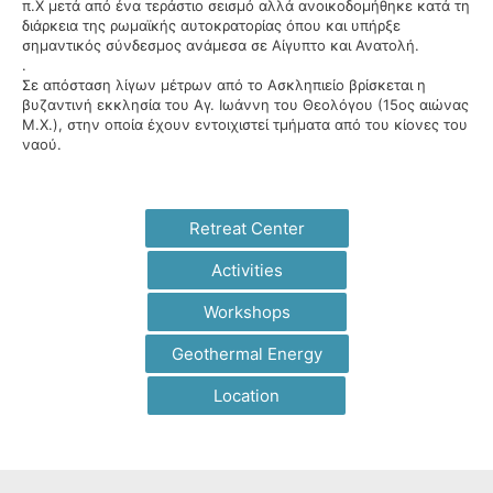
π.Χ μετά από ένα τεράστιο σεισμό αλλά ανοικοδομήθηκε κατά τη
διάρκεια της ρωμαϊκής αυτοκρατορίας όπου και υπήρξε
σημαντικός σύνδεσμος ανάμεσα σε Αίγυπτο και Ανατολή.
.
Σε απόσταση λίγων μέτρων από το Ασκληπιείο βρίσκεται η
βυζαντινή εκκλησία του Αγ. Ιωάννη του Θεολόγου (15ος αιώνας
Μ.Χ.), στην οποία έχουν εντοιχιστεί τμήματα από του κίονες του
ναού.
Retreat Center
Activities
Workshops
Geothermal Energy
Location