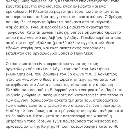
άλλος μύθος αναφέρει ότι η Κλεοπάτρα επισκέφτηκε τον τόπο
έχοντας μαζί της ένα λιοντάρι, έναν ελέφαντα και ένα
κροκόδειλο. Η Κλεοπάτρα μαγεύτηκε τόσο πολύ από τον τόπο
που άφησε εκεί τα ζώα της για να τον προστατεύουν. Ο βράχος
που θυμίζει ελέφαντα βρίσκεται απέναντι από το ακρωτήρι
Ψαμιδομούρι, ενώ με κροκόδειλο μοιάζει το ακρωτήρι του
Τράφουλα. Κατά τη μινωική εποχή, υπήρξε σημαντικό λιμάνι το
οποίο ήταν γνωστό ως Λεβήνα ή Λεβήν. Ποικίλα ευρήματα από
αυτή την εποχή εξάλλου (μεταξύ άλλων αγγεία, κυκλαδικά
είδωλα, κτερίσματα, και ένας αιγυπτιακός σκαραβαίος)
εκτίθενται στο αρχαιολογικό μουσείο Ηρακλείου.
.
Ο τόπος ωστόσο είναι περισσότερο γνωστός στους
αρχαιολογικούς κύκλους λόγω του ναού του Ασκληπιού
(«Ασκληπείο»), που ιδρύθηκε τον 5ο αιώνα π.Χ. Ο Ασκληπιός
ήταν ως γνωστόν ο θεός της ιαματικής τέχνης, για αυτό και
κατέφθαναν στο Λέντα επισκέπτες τόσο από την υπόλοιπη
Ελλάδα, όσο και από τη Β. Αφρική για να γιατρευτούν. Παρότι το
μνημείο γνώρισε φυσικές φθορές και καταστροφές στο πέρασμα
των αιώνων, διασώζονται αρκετά τμήματα του, σπουδαιότερο
των οποίων είναι το ψηφιδωτό που απεικονίζει ένα ιππόκαμπο.
Η πόλη - λιμάνι όπως και το ιερό γνώρισαν μεγάλη άνθηση κατά
το 2ο αιώνα π.Χ όταν μετά την καταστροφή της Φαιστού η
μητρόπολη τους Γόρτυνα έγινε πρωτεύουσα της Μεσαράς και
αργότερα όλης της Κρήτης. Η πόλη καταστράφηκε κατά το 46